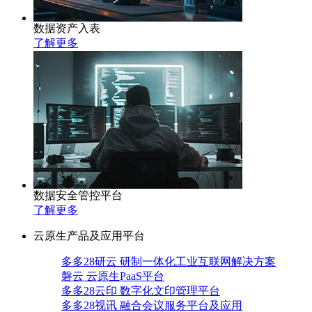
数据资产入表
了解更多
数据安全管控平台
了解更多
云原生产品及应用平台
多多28研云 研制一体化工业互联网解决方案
磐云 云原生PaaS平台
多多28云印 数字化文印管理平台
多多28视讯 融合会议服务平台及应用